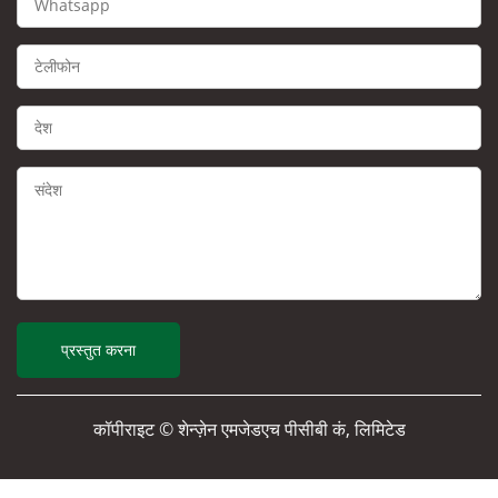
कॉपीराइट © शेन्ज़ेन एमजेडएच पीसीबी कं, लिमिटेड