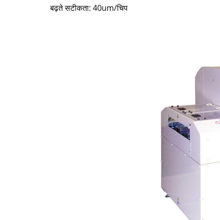
बढ़ते सटीकता: 40um/चिप