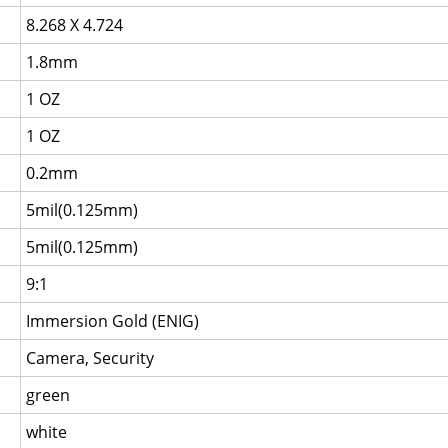
8.268 X 4.724
1.8mm
1 OZ
1 OZ
0.2mm
5mil(0.125mm)
5mil(0.125mm)
9:1
Immersion Gold (ENIG)
Camera, Security
green
white