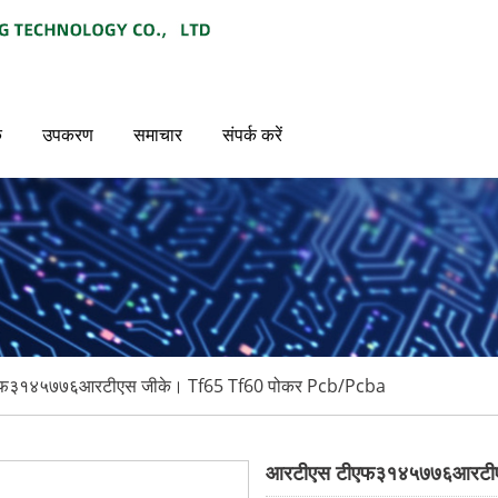
क
उपकरण
समाचार
संपर्क करें
फ३१४५७७६आरटीएस जीके। Tf65 Tf60 पोकर Pcb/Pcba
आरटीएस टीएफ३१४५७७६आरटीए