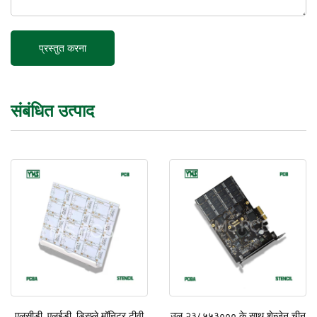
संबंधित उत्पाद
एलसीडी, एलईडी, डिस्प्ले मॉनिटर टीवी
उल २३८५५३००० के साथ शेन्ज़ेन चीन